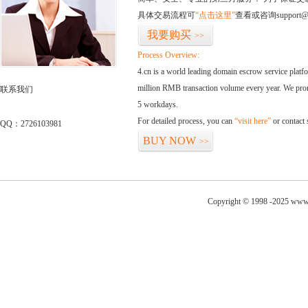
具体交易流程可
“点击这里”
查看或咨询support@
我要购买
>>
Process Overview:
4.cn is a world leading domain escrow service plat
million RMB transaction volume every year. We promi
联系我们
5 workdays.
For detailed process, you can
“visit here”
or contact
QQ：2726103981
BUY NOW
>>
Copyright © 1998 -2025 www.