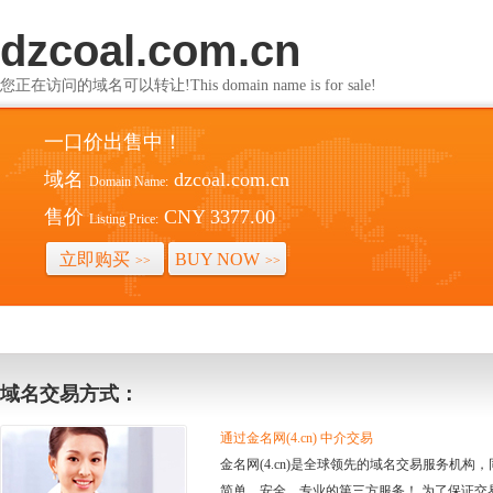
dzcoal.com.cn
您正在访问的域名可以转让!This domain name is for sale!
一口价出售中！
域名
dzcoal.com.cn
Domain Name:
售价
CNY 3377.00
Listing Price:
立即购买
BUY NOW
>>
>>
域名交易方式：
通过金名网(4.cn) 中介交易
金名网(4.cn)是全球领先的域名交易服务机
简单、安全、专业的第三方服务！ 为了保证交